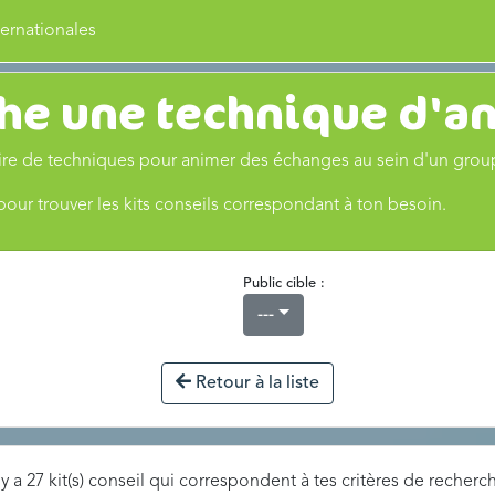
ernationales
he une technique d'a
toire de techniques pour animer des échanges au sein d'un group
 pour trouver les kits conseils correspondant à ton besoin.
Public cible :
---
Retour à la liste
 y a 27 kit(s) conseil qui correspondent à tes critères de recher