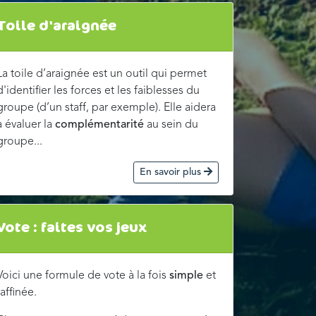
Toile d'araignée
La toile d’araignée est un outil qui permet
d'identifier les forces et les faiblesses du
groupe (d’un staff, par exemple). Elle aidera
à évaluer la
complémentarité
au sein du
groupe...
En savoir plus
Vote : faites vos jeux
Voici une formule de vote à la fois
simple
et
raffinée.