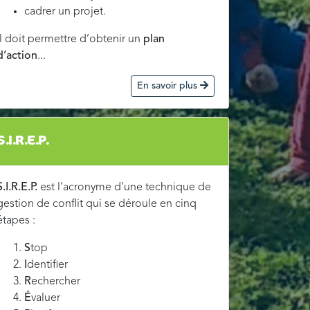
cadrer un projet.
Il doit permettre d’obtenir un
plan
d’action
...
En savoir plus
S.I.R.E.P.
S.I.R.E.P.
est l'acronyme d'une technique de
gestion de conflit qui se déroule en cinq
étapes :
S
top
I
dentifier
R
echercher
É
valuer