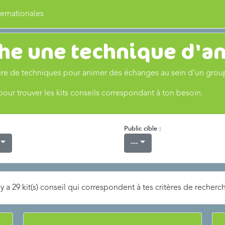
ernationales
he une technique d'a
toire de techniques pour animer des échanges au sein d'un group
 pour trouver les kits conseils correspondant à ton besoin.
Public cible :
---
 y a 29 kit(s) conseil qui correspondent à tes critères de recher