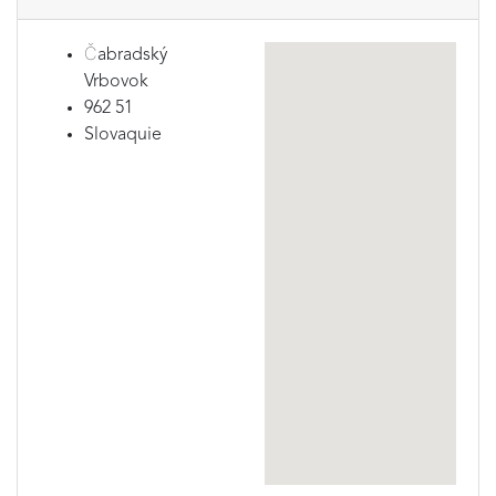
Čabradský
Vrbovok
962 51
Slovaquie