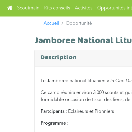
Scoutmain
Kits conseils
Activités
Opportunités int
Accueil
Opportunité
Jamboree National Lit
Description
Le Jamboree national lituanien
« In One Di
Ce camp réunira environ 3 000 scouts et gui
formidable occasion de tisser des liens, d
Partcipants
: Eclaireurs et Pionniers
Programme
: