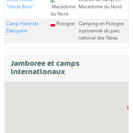
Scout House
Endroit de camp en
“Uncle Boro”
Macédoine
Macédoine du Nord
du Nord
Camp Harenda
Pologne
Camping en Pologne
Zakopane
à proximité du parc
national des Tatras
Jamboree et camps
internationaux