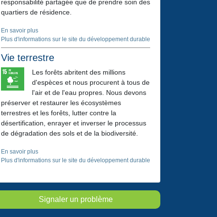
responsabilité partagée que de prendre soin des
quartiers de résidence.
En savoir plus
Plus d'informations sur le site du développement durable
Vie terrestre
Les forêts abritent des millions
d'espèces et nous procurent à tous de
l'air et de l'eau propres. Nous devons
préserver et restaurer les
écosystèmes
terrestres
et les
forêts
, lutter contre la
désertification
, enrayer et inverser le processus
de d
égradation des sols et de la biodiversité
.
En savoir plus
Plus d'informations sur le site du développement durable
Signaler un problème