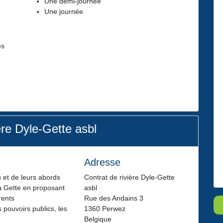
Une demi-journée
Une journée
es
ère Dyle-Gette asbl
Adresse
u et de leurs abords
Contrat de rivière Dyle-Gette
la Gette en proposant
asbl
rents
Rue des Andains 3
s pouvoirs publics, les
1360 Perwez
Belgique