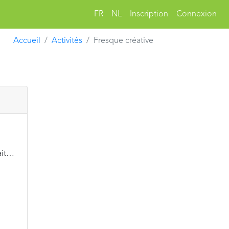
FR
NL
Inscription
Connexion
Accueil
Activités
Fresque créative
ait…
;