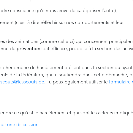
dre conscience qu’il nous arrive de catégoriser l’autre) ;
ment (c’est-à-dire réfléchir sur nos comportements et leur
uves des animations (comme celle-ci) qui concernent principale
stème de
prévention
soit efficace, propose à ta section des activ
 un phénomène de harcèlement présent dans ta section ou ayant
idents de la fédération, qui te soutiendra dans cette démarche, p
sscouts@lesscouts.be
. Tu peux également utiliser le
formulaire
ndre ce qu’est le harcèlement et qui sont les acteurs impliqu
mer une discussion