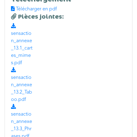
Télécharger en pdf
Pièces jointes:
sensactio
n_annexe
_13.1_cart
es_mime
s.pdf
sensactio
n_annexe
_13.2_Tab
oo.pdf
sensactio
n_annexe
_13.3_Phr
ases.pdf