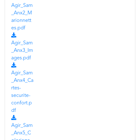
Agir_Sam
_Anx2_M
arionnett
es.pdf
Agir_Sam
_Anx3_Im
ages.pdf
Agir_Sam
_Anx4_Ca
rtes-
securite-
confort.p
df
Agir_Sam
_Anx5_C