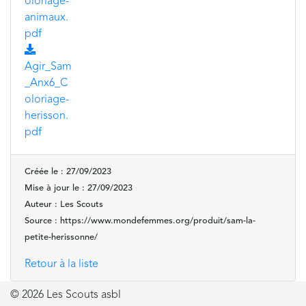
oloriage-
animaux.
pdf
Agir_Sam
_Anx6_C
oloriage-
herisson.
pdf
Créée le : 27/09/2023
Mise à jour le : 27/09/2023
Auteur : Les Scouts
Source : https://www.mondefemmes.org/produit/sam-la-
petite-herissonne/
Retour à la liste
© 2026 Les Scouts asbl