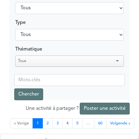
Type
Thématique
Tous
Chercher
Une activité à partager ?
Poster une activité
« Vorige
1
2
3
4
5
…
60
Volgende »