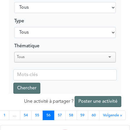
Type
Thématique
Tous
Chercher
Une activité à partager ?
Poster une activité
1
…
54
55
56
57
58
59
60
Volgende »