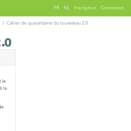
FR
NL
Inscription
Connexion
Cahier de quarantaine du louveteau 2.0
.0
 le
é la
de