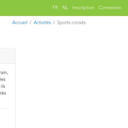
FR
NL
Inscription
Connexion
Accueil
Activités
Sports croisés
ain,
les
ils
très