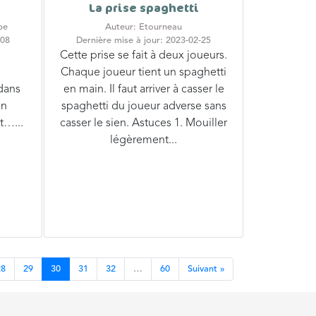
La prise spaghetti
be
Auteur: Etourneau
-08
Dernière mise à jour: 2023-02-25
Cette prise se fait à deux joueurs.
Chaque joueur tient un spaghetti
dans
en main. Il faut arriver à casser le
on
spaghetti du joueur adverse sans
t…...
casser le sien. Astuces 1. Mouiller
légèrement...
28
29
30
31
32
…
60
Suivant »