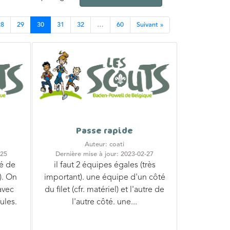
28
29
30
31
32
…
60
Suivant »
Passe rapide
Auteur: coati
-25
Dernière mise à jour: 2023-02-27
é de
il faut 2 équipes égales (très
). On
important). une équipe d'un côté
avec
du filet (cfr. matériel) et l'autre de
ules.
l'autre côté. une...