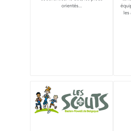
orientés...
équi
les