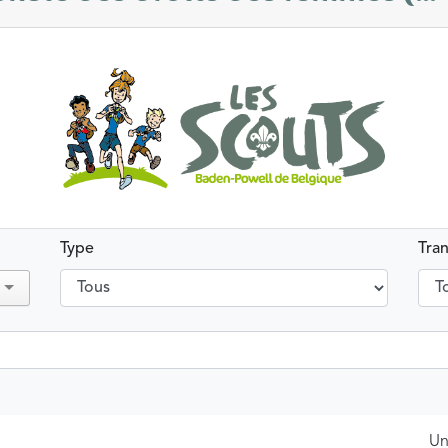
Type
Tra
Un