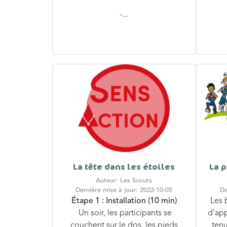
-...
La tête dans les étoiles
La p
Auteur: Les Scouts
Dernière mise à jour: 2022-10-05
De
É
tape 1 :
Installation
(10 min)
Les 
Un soir, les participants se
d'ap
couchent sur le dos, les pieds
tenu