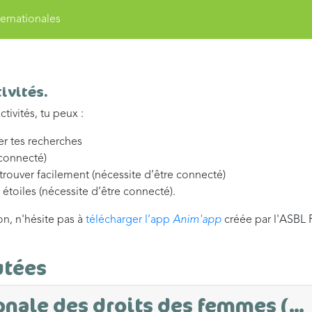
ernationales
ivités.
tivités, tu peux :
ner tes recherches
 connecté)
etrouver facilement (nécessite d’être connecté)
s étoiles (nécessite d’être connecté).
on, n'hésite pas à
télécharger l’app
Anim'app
créée par l'ASBL 
utées
nale des droits des femmes (...