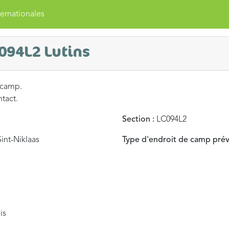
ernationales
094L2 Lutins
 camp.
ntact.
Section :
LC094L2
int-Niklaas
Type d'endroit de camp prév
is