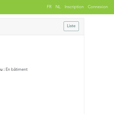
FR
NL
Inscription
Connexion
Liste
u :
En bâtiment