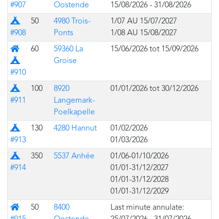
#907
Oostende
15/08/2026 - 31/08/2026
Prairie
50
4980 Trois-
1/07 AU 15/07/2027
#908
Ponts
1/08 AU 15/08/2027
Mixte (bâtiment avec prairie pour des tentes)
60
59360 La
15/06/2026 tot 15/09/2026
Groise
#910
Prairie
100
8920
01/01/2026 tot 30/12/2026
#911
Langemark-
Poelkapelle
Prairie
130
4280 Hannut
01/02/2026
#913
01/03/2026
Prairie
350
5537 Anhée
01/06-01/10/2026
#914
01/01-31/12/2027
01/01-31/12/2028
01/01-31/12/2029
Bâtiment
50
8400
Last minute annulate: