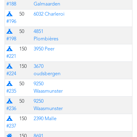
#188
Galmaarden
Prairie
50
6032 Charleroi
#196
Prairie
50
4851
#198
Plombières
Prairie
150
3950 Peer
#221
Prairie
150
3670
#224
oudsbergen
Prairie
50
9250
#235
Waasmunster
Prairie
50
9250
#236
Waasmunster
Prairie
150
2390 Malle
#237
Mixte (bâtiment avec prairie pour des tentes)
150
8691