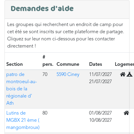
Demandes d'aide
Les groupes qui recherchent un endroit de camp pour
cet été se sont inscrits sur cette plateforme de partage.
Cliquez sur leur nom ci-dessous pour les contacter
directement !
#
Section
pers.
Commune
Dates
Logeme
Mixte 
patro de
70
5590 Ciney
11/07/2027
montroeul-au-
21/07/2027
bois de la
régionale d'
Ath
En b
Lutins de
80
01/08/2027
MGBX 21 ème (
10/08/2027
mangombroux)