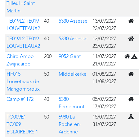
Tilleul - Saint
Martin
En b
TE019L2 TE019
40
5330 Assesse
13/07/2027
LOUVETEAUX2
23/07/2027
En b
TE019L2 TE019
40
5330 Assesse
13/07/2027
LOUVETEAUX2
23/07/2027
Mixte 
Chiro Ambo
200
9052 Gent
11/07/2027
Zwijnaarde
21/07/2027
En b
HF015
50
Middelkerke
01/08/2027
Louveteaux de
11/08/2027
Mangombroux
En b
Camp #1172
40
5380
05/07/2027
Fernelmont
17/07/2027
Sous
TO009E1
50
6980 La
15/07/2027
TO009
Roche-en-
31/07/2027
ECLAIREURS 1
Ardenne