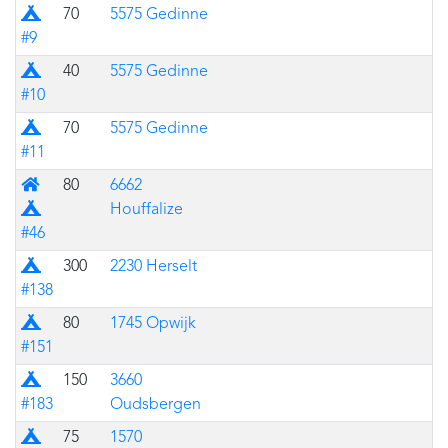
Prairie
70
5575 Gedinne
#9
Prairie
40
5575 Gedinne
#10
Prairie
70
5575 Gedinne
#11
Mixte (bâtiment avec prairie pour des tentes)
80
6662
Houffalize
#46
Prairie
300
2230 Herselt
#138
Prairie
80
1745 Opwijk
#151
Prairie
150
3660
#183
Oudsbergen
Prairie
75
1570