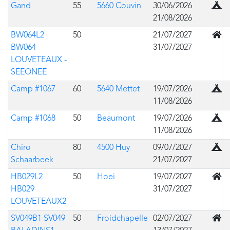
Sous
Gand
55
5660 Couvin
30/06/2026
21/08/2026
En b
BW064L2
50
21/07/2027
BW064
31/07/2027
LOUVETEAUX -
SEEONEE
Sous
Camp #1067
60
5640 Mettet
19/07/2026
11/08/2026
Sous
Camp #1068
50
Beaumont
19/07/2026
11/08/2026
Sous
Chiro
80
4500 Huy
09/07/2027
Schaarbeek
21/07/2027
En b
HB029L2
50
Hoei
19/07/2027
HB029
31/07/2027
LOUVETEAUX2
En b
SV049B1 SV049
50
Froidchapelle
02/07/2027