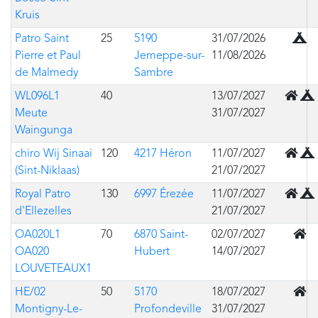
Kruis
Sous
Patro Saint
25
5190
31/07/2026
Pierre et Paul
Jemeppe-sur-
11/08/2026
de Malmedy
Sambre
Mixte 
WL096L1
40
13/07/2027
Meute
31/07/2027
Waingunga
Mixte 
chiro Wij Sinaai
120
4217 Héron
11/07/2027
(Sint-Niklaas)
21/07/2027
Mixte 
Royal Patro
130
6997 Érezée
11/07/2027
d'Ellezelles
21/07/2027
En b
OA020L1
70
6870 Saint-
02/07/2027
OA020
Hubert
14/07/2027
LOUVETEAUX1
En b
HE/02
50
5170
18/07/2027
Montigny-Le-
Profondeville
31/07/2027