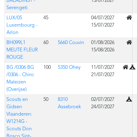
BALADINS1 -
13/07/2027
Serengeti
En b
LUX/05
45
04/07/2027
Luxembourg -
15/07/2027
Arlon
En b
BH099L1
60
5660 Couvin
01/08/2026
MEUTE FLEUR
15/08/2026
ROUGE
Mixte 
BG /0306 BG
100
5350 Ohey
11/07/2027
/0306 - Chiro
21/07/2027
Maleizen
(Overijse)
Sous
Scouts en
50
8310
02/07/2027
Gidsen
Assebroek
24/07/2027
Vlaanderen:
W1214G -
Scouts Don
Bosco Sint-