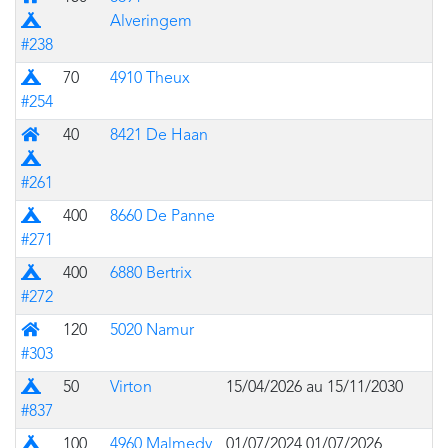
Alveringem
#238
Prairie
70
4910 Theux
#254
Mixte (bâtiment avec prairie pour des tentes)
40
8421 De Haan
#261
Prairie
400
8660 De Panne
#271
Prairie
400
6880 Bertrix
#272
Bâtiment
120
5020 Namur
#303
Prairie
50
Virton
15/04/2026 au 15/11/2030
#837
Prairie
100
4960 Malmedy
01/07/2024 01/07/2026