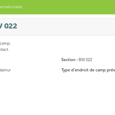
ernationales
W 022
 camp.
ntact.
Section :
BW 022
Namur
Type d'endroit de camp prév