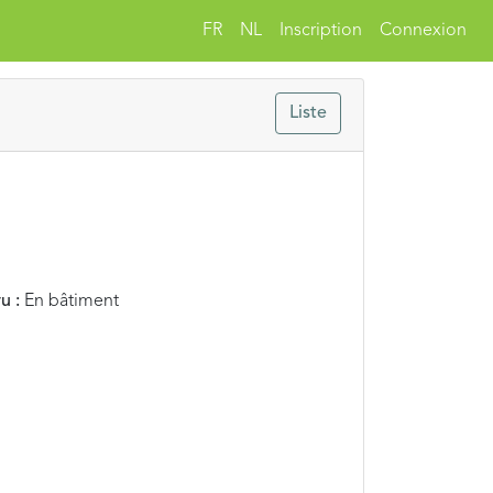
FR
NL
Inscription
Connexion
Liste
u :
En bâtiment