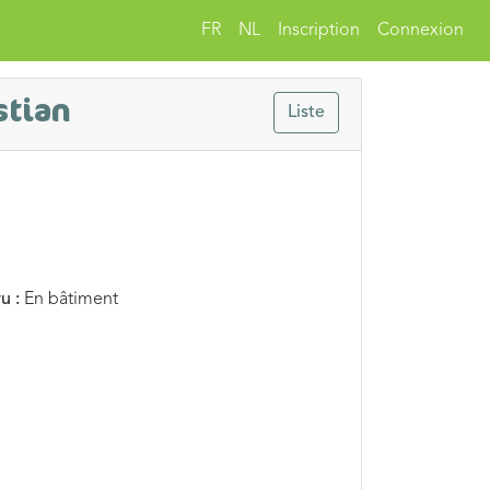
FR
NL
Inscription
Connexion
stian
Liste
u :
En bâtiment