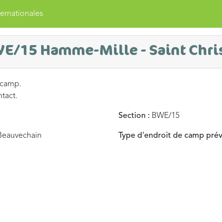
ernationales
WE/15 Hamme-Mille - Saint Chri
 camp.
ntact.
Section :
BWE/15
Beauvechain
Type d'endroit de camp prév