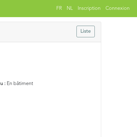
FR
NL
Inscription
Connexion
Liste
u :
En bâtiment