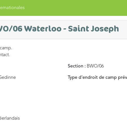
ernationales
WO/06 Waterloo - Saint Joseph
 camp.
ntact.
Section :
BWO/06
Gedinne
Type d'endroit de camp prév
néerlandais