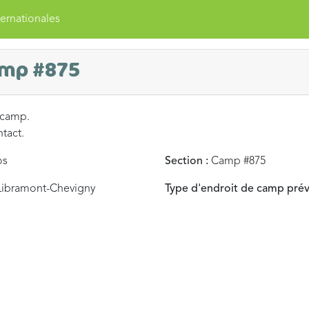
ernationales
amp #875
 camp.
ntact.
os
Section :
Camp #875
Libramont-Chevigny
Type d'endroit de camp prév