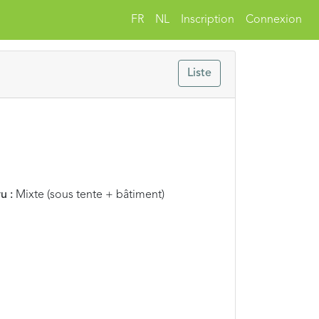
FR
NL
Inscription
Connexion
Liste
u :
Mixte (sous tente + bâtiment)