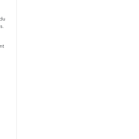
 du
s.
nt
e