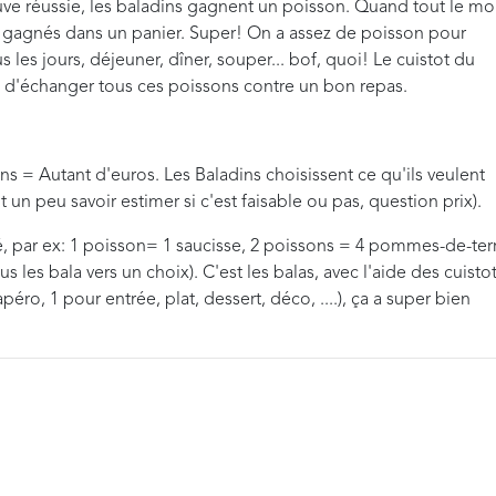
uve réussie, les baladins gagnent un poisson. Quand tout le m
s gagnés dans un panier. Super! On a assez de poisson pour
les jours, déjeuner, dîner, souper... bof, quoi! Le cuistot du
 d'échanger tous ces poissons contre un bon repas.
sons = Autant d'euros. Les Baladins choisissent ce qu'ils veulent
 un peu savoir estimer si c'est faisable ou pas, question prix).
rqué, par ex: 1 poisson= 1 saucisse, 2 poissons = 4 pommes-de-ter
lus les bala vers un choix). C'est les balas, avec l'aide des cuisto
péro, 1 pour entrée, plat, dessert, déco, ....), ça a super bien