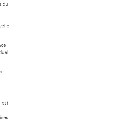
s du
velle
nce
duel,
ec
 est
ises