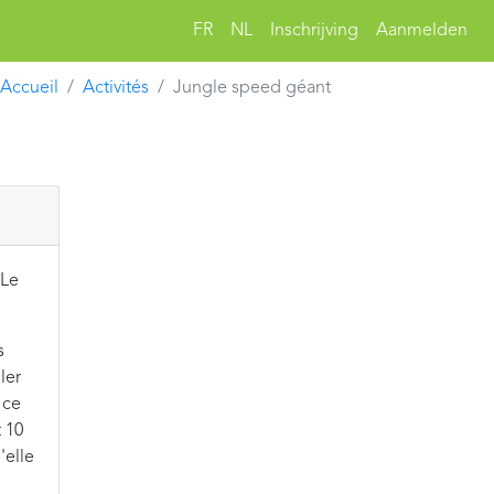
FR
NL
Inschrijving
Aanmelden
Accueil
Activités
Jungle speed géant
 Le
s
ler
 ce
t 10
'elle