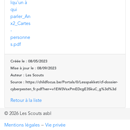
lqu'un à
qui
parler_An
x2_Cartes
-
personne
s.pdf
Créée le : 08/05/2023
Mise à jour le : 08/09/2023
Auteur : Les Scouts
Source : https://childfocus.be/Portals/0/Lesspakket/cf-dossier-
cyberpesten_fr.pdf?ver=v1EW3VsxPmEDcgE3SkuC_g%3d%3d
Retour à la liste
© 2026 Les Scouts asbl
Mentions légales
−
Vie privée