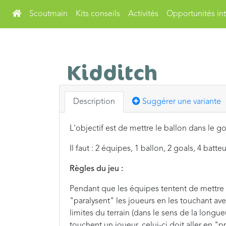
Scoutmain
Kits conseils
Activités
Opportunités int
Kidditch
Description
Suggérer une variante
L'objectif est de mettre le ballon dans le 
Il faut : 2 équipes, 1 ballon, 2 goals, 4 batte
Règles du jeu :
Pendant que les équipes tentent de mettre u
"paralysent" les joueurs en les touchant ave
limites du terrain (dans le sens de la longu
touchent un joueur, celui-ci doit aller en 