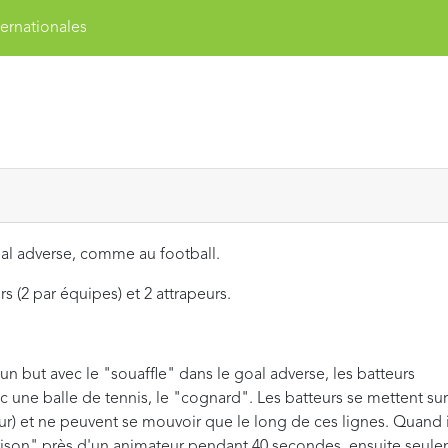
ernationales
goal adverse, comme au football.
urs (2 par équipes) et 2 attrapeurs.
n but avec le "souaffle" dans le goal adverse, les batteurs
c une balle de tennis, le "cognard". Les batteurs se mettent sur
eur) et ne peuvent se mouvoir que le long de ces lignes. Quand i
"prison" près d'un animateur pendant 40 secondes, ensuite seul