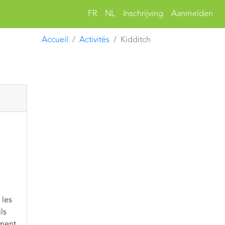
FR
NL
Inschrijving
Aanmelden
Accueil
Activités
Kidditch
 les
ls
ement