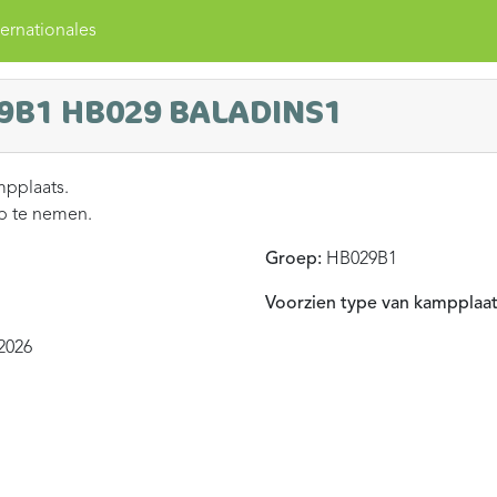
ernationales
9B1 HB029 BALADINS1
mpplaats.
op te nemen.
Groep:
HB029B1
Voorzien type van kampplaat
2026