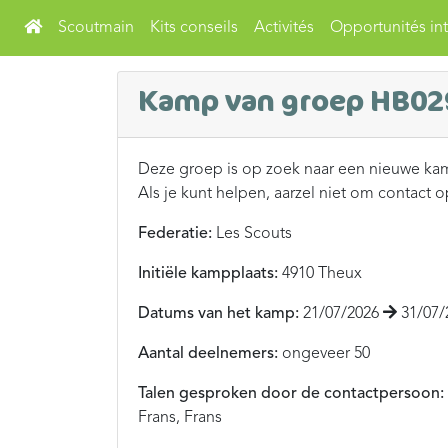
Scoutmain
Kits conseils
Activités
Opportunités int
Kamp van groep HB02
Deze groep is op zoek naar een nieuwe ka
Als je kunt helpen, aarzel niet om contact 
Federatie:
Les Scouts
Initiële kampplaats:
4910 Theux
Datums van het kamp:
21/07/2026
31/07/
Aantal deelnemers:
ongeveer 50
Talen gesproken door de contactpersoon:
Frans, Frans