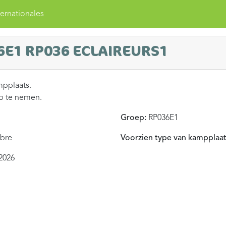
ernationales
6E1 RP036 ECLAIREURS1
mpplaats.
op te nemen.
Groep:
RP036E1
bre
Voorzien type van kampplaat
2026