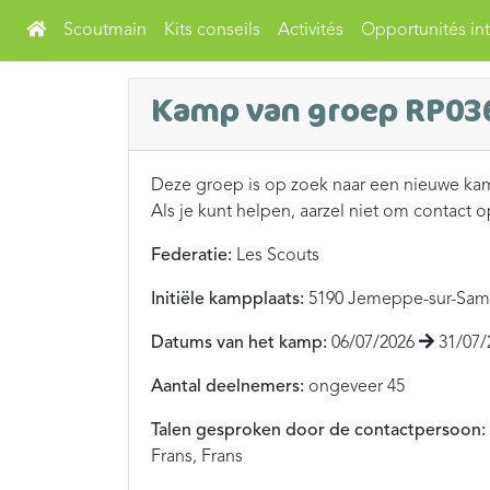
Scoutmain
Kits conseils
Activités
Opportunités int
Kamp van groep RP03
Deze groep is op zoek naar een nieuwe ka
Als je kunt helpen, aarzel niet om contact 
Federatie:
Les Scouts
Initiële kampplaats:
5190 Jemeppe-sur-Sam
Datums van het kamp:
06/07/2026
31/07/
Aantal deelnemers:
ongeveer 45
Talen gesproken door de contactpersoon:
Frans, Frans