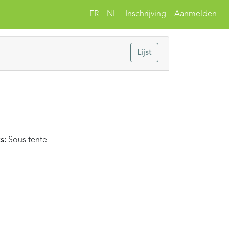
FR
NL
Inschrijving
Aanmelden
Lijst
s:
Sous tente