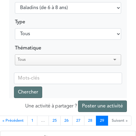
Type
Thématique
Tous
Chercher
Une activité à partager ?
Poster une activité
« Précédent
1
…
25
26
27
28
29
Suivant »