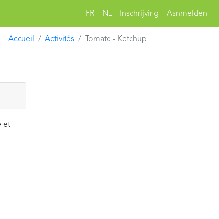
FR
NL
Inschrijving
Aanmelden
Accueil
Activités
Tomate - Ketchup
e et
u