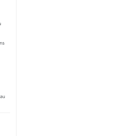
u
ans
,
 au