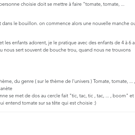
 personne choisie doit se mettre à faire "tomate, tomate, ...
nt dans le bouillon. on commence alors une nouvelle manche o
et les enfants adorent, je le pratique avec des enfants de 4 à 6 
e jeu nous sert souvent de bouche trou, quand nous ne trouvons
ème, du genre ( sur le thème de l'univers ) Tomate, tomate, ... 
lanète
ne se met de dos au cercle fait "tic, tac, tic , tac, ... , boom" et
entend tomate sur sa tête qui est choisie :)