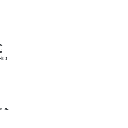
ec
vé
is à
unes.