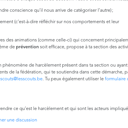
dre conscience qu’il nous arrive de catégoriser l’autre) ;
ment (c’est-à-dire réfléchir sur nos comportements et leur
uves des animations (comme celle-ci) qui concernent principale
stème de
prévention
soit efficace, propose à ta section des activ
 un phénomène de harcèlement présent dans ta section ou ayant
idents de la fédération, qui te soutiendra dans cette démarche, p
sscouts@lesscouts.be
. Tu peux également utiliser le
formulaire
ndre ce qu’est le harcèlement et qui sont les acteurs impliqu
mer une discussion