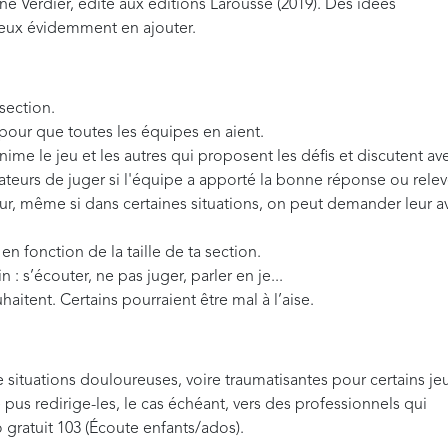
ine Verdier, édité aux éditions Larousse (2019). Des idées
peux évidemment en ajouter.
 section.
 pour que toutes les équipes en aient.
nime le jeu et les autres qui proposent les défis et discutent av
imateurs de juger si l'équipe a apporté la bonne réponse ou rele
our, même si dans certaines situations, on peut demander leur av
n fonction de la taille de ta section.
in : s’écouter, ne pas juger, parler en je...
uhaitent. Certains pourraient être mal à l’aise.
situations douloureuses, voire traumatisantes pour certains je
e pus redirige-les, le cas échéant, vers des professionnels qui
ratuit 103 (Écoute enfants/ados).