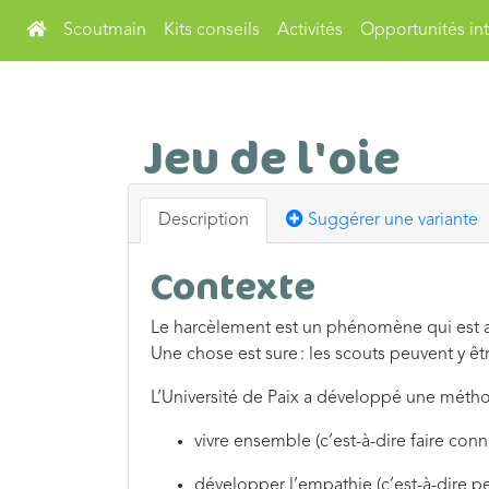
Scoutmain
Kits conseils
Activités
Opportunités int
Jeu de l'oie
Description
Suggérer une variante
Contexte
Le harcèlement est un phénomène qui est an
Une chose est sure : les scouts peuvent y êtr
L’Université de Paix a développé une mét
vivre ensemble (c’est-à-dire faire conn
développer l’empathie (c’est-à-dire pe