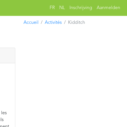
FR
NL
Inschrijving
Aanmelden
Accueil
Activités
Kidditch
 les
ls
ement