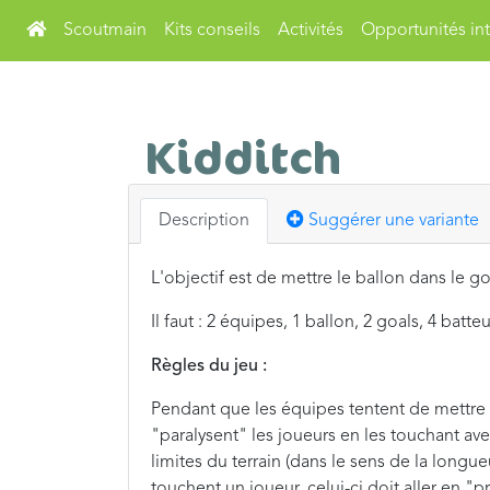
Scoutmain
Kits conseils
Activités
Opportunités int
Kidditch
Description
Suggérer une variante
L'objectif est de mettre le ballon dans le 
Il faut : 2 équipes, 1 ballon, 2 goals, 4 batte
Règles du jeu :
Pendant que les équipes tentent de mettre u
"paralysent" les joueurs en les touchant ave
limites du terrain (dans le sens de la longu
touchent un joueur, celui-ci doit aller en 