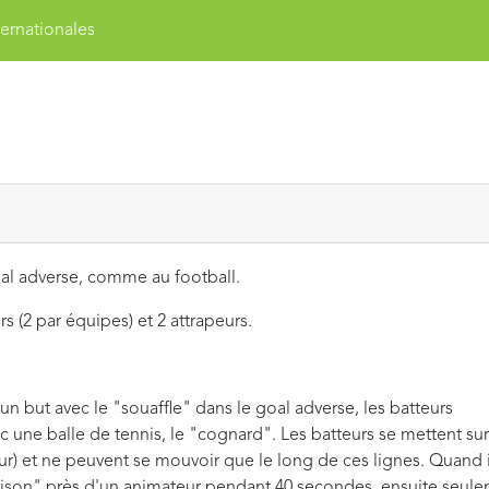
ernationales
goal adverse, comme au football.
urs (2 par équipes) et 2 attrapeurs.
n but avec le "souaffle" dans le goal adverse, les batteurs
c une balle de tennis, le "cognard". Les batteurs se mettent sur
eur) et ne peuvent se mouvoir que le long de ces lignes. Quand i
"prison" près d'un animateur pendant 40 secondes, ensuite seul