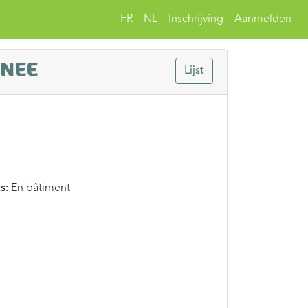
FR
NL
Inschrijving
Aanmelden
ONEE
Lijst
s:
En bâtiment