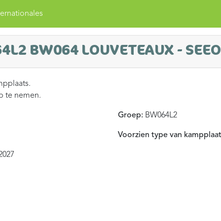
ernationales
64L2 BW064 LOUVETEAUX - SEE
mpplaats.
op te nemen.
Groep:
BW064L2
Voorzien type van kampplaat
2027