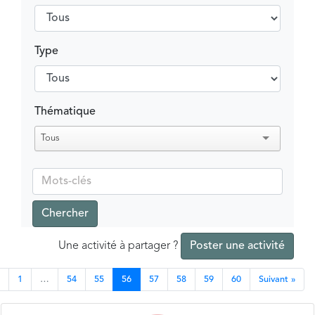
Type
Thématique
Tous
Chercher
Une activité à partager ?
Poster une activité
1
…
54
55
56
57
58
59
60
Suivant »