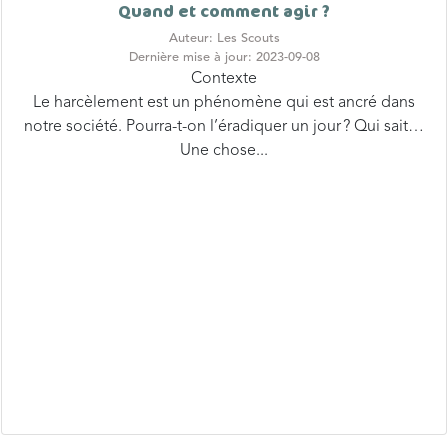
Auteur: Les Scouts
Dernière mise à jour: 2023-09-08
Contexte
Le harcèlement est un phénomène qui est ancré dans
notre société. Pourra-t-on l’éradiquer un jour ? Qui sait…
Une chose...
1
…
54
55
56
57
58
59
60
Suivant »