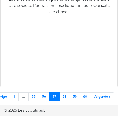
Une chose...
orige
1
…
55
56
57
58
59
60
Volgende »
© 2026 Les Scouts asbl
Mentions légales
−
Vie privée