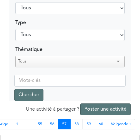
Type
Thématique
Tous
Chercher
Une activité à partager ?
Poster une activité
orige
1
…
55
56
57
58
59
60
Volgende »