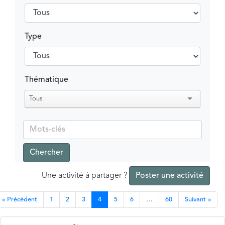
Type
Thématique
Tous
Chercher
Une activité à partager ?
Poster une activité
« Précédent
1
2
3
4
5
6
…
60
Suivant »