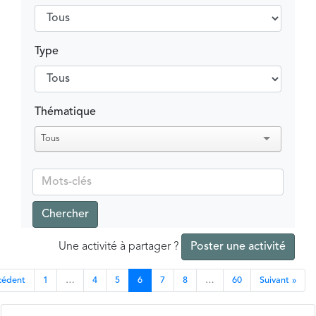
Type
Thématique
Tous
Chercher
Une activité à partager ?
Poster une activité
cédent
1
…
4
5
6
7
8
…
60
Suivant »