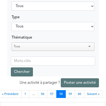
Type
Thématique
Tous
Chercher
Une activité à partager ?
Poster une activité
« Précédent
1
…
56
57
58
59
60
Suivant »