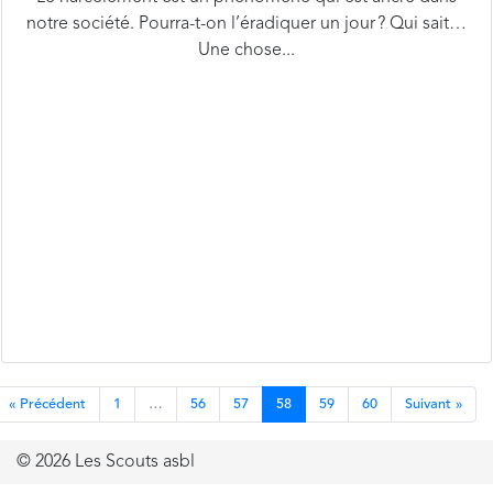
Une chose...
« Précédent
1
…
56
57
58
59
60
Suivant »
© 2026 Les Scouts asbl
Mentions légales
−
Vie privée