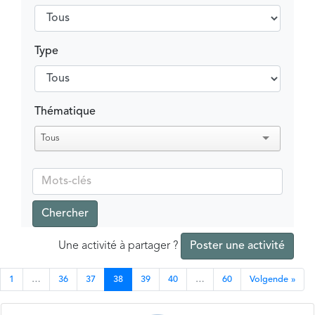
Type
Thématique
Tous
Chercher
Une activité à partager ?
Poster une activité
1
…
36
37
38
39
40
…
60
Volgende »