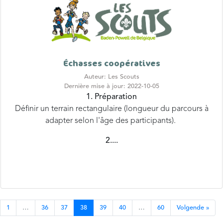
Échasses coopératives
Auteur: Les Scouts
Dernière mise à jour: 2022-10-05
1. Préparation
Définir un terrain rectangulaire (longueur du parcours à
adapter selon l'âge des participants).
2....
1
…
36
37
38
39
40
…
60
Volgende »
© 2026 Les Scouts asbl