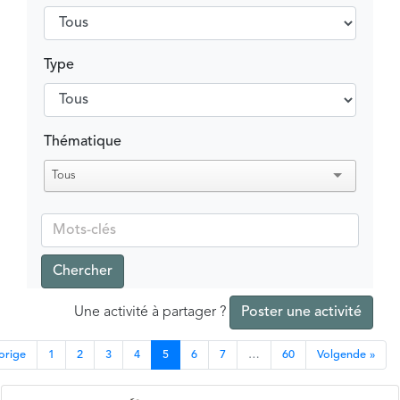
Type
Thématique
Tous
Chercher
Une activité à partager ?
Poster une activité
orige
1
2
3
4
5
6
7
…
60
Volgende »