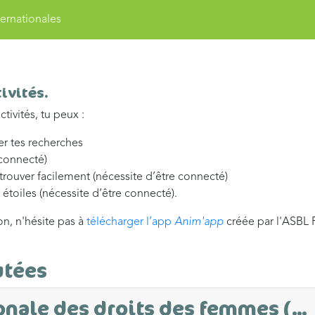
ernationales
ivités.
tivités, tu peux :
ner tes recherches
 connecté)
etrouver facilement (nécessite d’être connecté)
s étoiles (nécessite d’être connecté).
on, n'hésite pas à
télécharger l’app
Anim'app
créée par l'ASBL 
utées
nale des droits des femmes (...