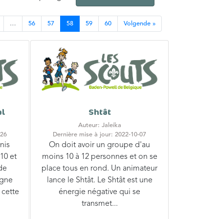
…
56
57
58
59
60
Volgende »
al
Shtât
Auteur: Jaleika
-26
Dernière mise à jour: 2022-10-07
nis
On doit avoir un groupe d'au
10 et
moins 10 à 12 personnes et on se
de
place tous en rond. Un animateur
agne
lance le Shtât. Le Shtât est une
 cette
énergie négative qui se
transmet...