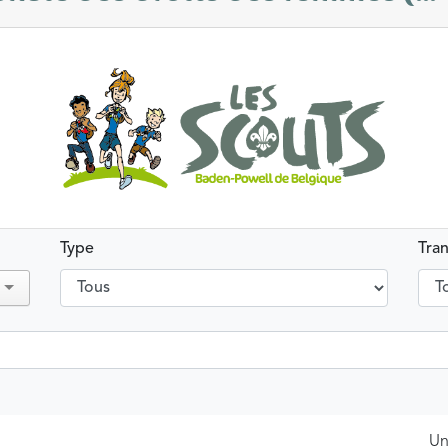
Type
Tra
Un